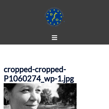
Zum
Inhalt
springen
Menü
umschalten
cropped-cropped-
P1060274_wp-1.jpg