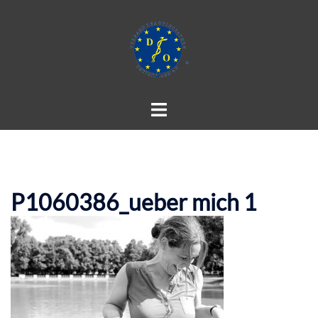
Zum
Inhalt
springen
Menü
umschalten
P1060386_ueber mich 1